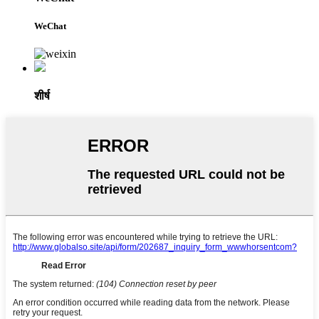
WeChat
शीर्ष