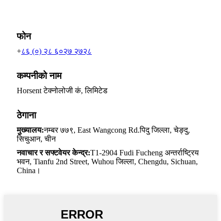
फोन
+
८६ (०) २८ ६०२७ २७२८
कम्पनीको नाम
Horsent टेक्नोलोजी कं, लिमिटेड
ठेगाना
मुख्यालय:
नम्बर ७७९, East Wangcong Rd.पिदु जिल्ला, चेङ्दु,
सिचुआन, चीन
नवाचार र सफ्टवेयर केन्द्र:
T1-2904 Fudi Fucheng अन्तर्राष्ट्रिय
भवन, Tianfu 2nd Street, Wuhou जिल्ला, Chengdu, Sichuan,
China।