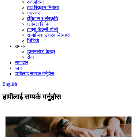
अवलोकन
टच स्क्रिन निर्माता
गुणस्तर
इतिहास र संस्कृति
ग्लोबल शिपिंग
हाम्रो बिक्री टोली
सामाजिक उत्तरदायित्वहरू
भिडियो
समर्थन
डाउनलोड केन्द्र
सेवा
समाचार
ब्लग
हामीलाई सम्पर्क गर्नुहोस
English
हामीलाई सम्पर्क गर्नुहोस