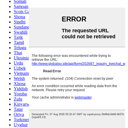
Somali
Samoan
Scots Gaelic
Shona
Sindhi
Sundanese
Swahili
Tajik
Tamil
Telugu
Thai
Ukrainian
Urdu
Uzbek
Vietnamese
Welsh
Xhosa
Yiddish
Yoruba
Zulu
Kinyarwanda
Tatar
Oriya
Turkmen
Uyghur