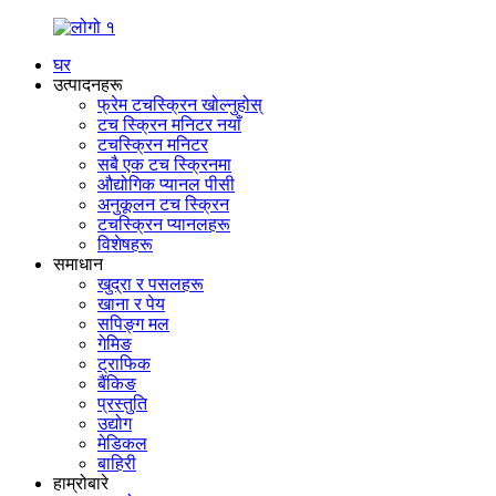
घर
उत्पादनहरू
फ्रेम टचस्क्रिन खोल्नुहोस्
टच स्क्रिन मनिटर नयाँ
टचस्क्रिन मनिटर
सबै एक टच स्क्रिनमा
औद्योगिक प्यानल पीसी
अनुकूलन टच स्क्रिन
टचस्क्रिन प्यानलहरू
विशेषहरू
समाधान
खुद्रा र पसलहरू
खाना र पेय
सपिङ्ग मल
गेमिङ
ट्राफिक
बैंकिङ
प्रस्तुति
उद्योग
मेडिकल
बाहिरी
हाम्रोबारे