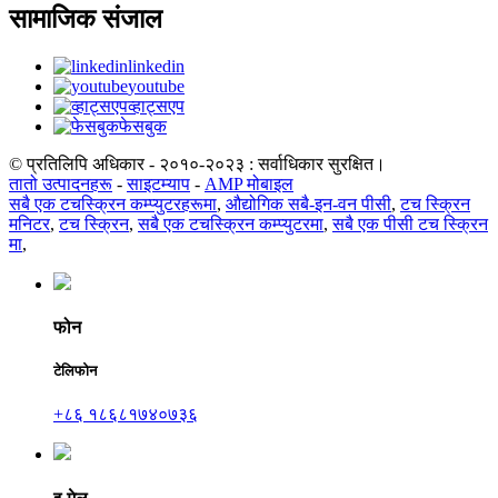
सामाजिक संजाल
linkedin
youtube
व्हाट्सएप
फेसबुक
© प्रतिलिपि अधिकार - २०१०-२०२३ : सर्वाधिकार सुरक्षित।
तातो उत्पादनहरू
-
साइटम्याप
-
AMP मोबाइल
सबै एक टचस्क्रिन कम्प्युटरहरूमा
,
औद्योगिक सबै-इन-वन पीसी
,
टच स्क्रिन
मनिटर
,
टच स्क्रिन
,
सबै एक टचस्क्रिन कम्प्युटरमा
,
सबै एक पीसी टच स्क्रिन
मा
,
फोन
टेलिफोन
+८६ १८६८१७४०७३६