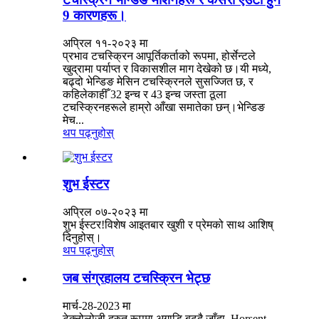
9 कारणहरू।
अप्रिल ११-२०२३ मा
प्रभाव टचस्क्रिन आपूर्तिकर्ताको रूपमा, होर्सेन्टले
खुद्रामा पर्याप्त र विकासशील माग देखेको छ।यी मध्ये,
बढ्दो भेन्डिङ मेसिन टचस्क्रिनले सुसज्जित छ, र
कहिलेकाहीँ 32 इन्च र 43 इन्च जस्ता ठूला
टचस्क्रिनहरूले हाम्रो आँखा समातेका छन्।भेन्डिङ
मेच...
थप पढ्नुहोस्
शुभ ईस्टर
अप्रिल ०७-२०२३ मा
शुभ ईस्टर!विशेष आइतबार खुशी र प्रेमको साथ आशिष्
दिनुहोस्।
थप पढ्नुहोस्
जब संग्रहालय टचस्क्रिन भेट्छ
मार्च-28-2023 मा
टेक्नोलोजी द्रुत रूपमा अगाडि बढ्दै जाँदा, Horsent,