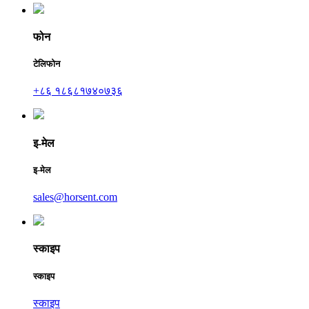
फोन
टेलिफोन
+८६ १८६८१७४०७३६
इ-मेल
इ-मेल
sales@horsent.com
स्काइप
स्काइप
स्काइप