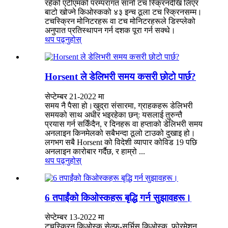
रहेको एटीएमको परम्परागत सानो टच स्क्रिनदेखि लिएर
बाटो खोज्ने किओस्कको ४३ इन्च ठूला टच स्क्रिनसम्म।
टचस्क्रिन मोनिटरहरू वा टच मोनिटरहरूले डिस्प्लेको
अनुपात प्रतिस्थापन गर्न दशक पूरा गर्न सक्थे।
थप पढ्नुहोस्
Horsent ले डेलिभरी समय कसरी छोटो पार्छ?
सेप्टेम्बर 21-2022 मा
समय नै पैसा हो।खुद्रा संसारमा, ग्राहकहरू डेलिभरी
समयको साथ अधीर भइरहेका छन्: यसलाई तुरुन्तै
प्रयास गर्न सकिँदैन, र दिनहरू वा हप्ताको डेलिभरी समय
अनलाइन किनमेलको सबैभन्दा ठूलो टाउको दुखाइ हो।
लगभग सबै Horsent को विदेशी व्यापार कोविड 19 पछि
अनलाइन कारोबार गर्दैछ, र हाम्रो ...
थप पढ्नुहोस्
6 तपाईंको किओस्कहरू बृद्धि गर्न सुझावहरू।
सेप्टेम्बर 13-2022 मा
टचस्क्रिन किओस्क सेल्फ-सर्भिस किओस्क, फोरमेशन