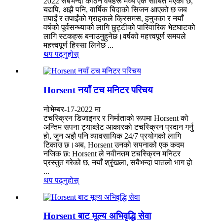
2022 सबैभन्दा कठिन वर्षहरू मध्ये एक साबित भएको छ,
यद्यपि, अझै पनि, वार्षिक बिदाको सिजन आएको छ जब
तपाईं र तपाईंको ग्राहकले क्रिसमस, हनुक्का र नयाँ
वर्षको पूर्वसन्ध्याको लागि छुट्टीको पारिवारिक भेटघाटको
लागि स्टकहरू बनाउनुहुनेछ।वर्षको महत्त्वपूर्ण समयले
महत्त्वपूर्ण हिस्सा लिनेछ ...
थप पढ्नुहोस्
Horsent नयाँ टच मनिटर परिचय
नोभेम्बर-17-2022 मा
टचस्क्रिन डिजाइनर र निर्माताको रूपमा Horsent को
अन्तिम सपना ट्याब्लेट आकारको टचस्क्रिन प्रदान गर्नु
हो, जुन अझै पनि व्यावसायिक 24/7 प्रयोगको लागि
टिकाउ छ।अब, Horsent उनको सपनाको एक कदम
नजिक छ: Horsent ले नवीनतम टचस्क्रिन मनिटर
प्रस्तुत गरेको छ, नयाँ श्रृंखला, सबैभन्दा पातलो भाग हो
...
थप पढ्नुहोस्
Horsent बाट मूल्य अभिवृद्धि सेवा