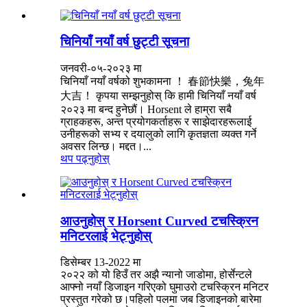
चिनियाँ नयाँ वर्ष छुट्टी सूचना
जनवरी-०५-२०२३ मा
चिनियाँ नयाँ वर्षको शुभकामना ！ 春節快樂，兔年
大吉！ कृपया सम्झनुहोस् कि हामी चिनियाँ नयाँ वर्ष
२०२३ मा बन्द हुनेछौं। Horsent ले हाम्रा सबै
ग्राहकहरू, अन्त प्रयोगकर्ताहरू र साझेदारहरूलाई
उनीहरूको सभ्य र दयालुको लागि कृतज्ञता व्यक्त गर्ने
अवसर लिन्छ। मद्दत।...
थप पढ्नुहोस्
आउनुहोस् र Horsent Curved टचस्क्रिन
मनिटरलाई भेट्नुहोस्
डिसेम्बर 13-2022 मा
२०२२ को यो हिउँ तर अझै न्यानो जाडोमा, होर्सेन्टले
आफ्नो नयाँ डिजाइन गरिएको घुमाउरो टचस्क्रिन मनिटर
प्रस्तुत गरेको छ।पहिलो पलमा जब डिजाइनको बारेमा