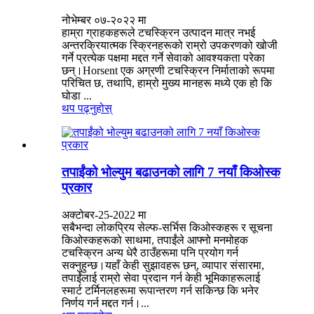
नोभेम्बर ०७-२०२२ मा
हाम्रा ग्राहकहरूले टचस्क्रिन उत्पादन मात्र नभई
अन्तरक्रियात्मक स्क्रिनहरूको राम्रो उपकरणको खोजी
गर्ने प्रत्येक पक्षमा मद्दत गर्ने सेवाको आवश्यकता परेका
छन्।Horsent एक अग्रणी टचस्क्रिन निर्माताको रूपमा
परिचित छ, तथापि, हाम्रो मुख्य मानहरू मध्ये एक हो कि
घोडा ...
थप पढ्नुहोस्
तपाईंको भोल्युम बढाउनको लागि 7 नयाँ किओस्क
प्रकार
अक्टोबर-25-2022 मा
सबैभन्दा लोकप्रिय सेल्फ-सर्भिस किओस्कहरू र सूचना
किओस्कहरूको साथमा, तपाईंले आफ्नो मनमोहक
टचस्क्रिन अन्य धेरै ठाउँहरूमा पनि प्रयोग गर्न
सक्नुहुन्छ।यहाँ केही सुझावहरू छन्, व्यापार संसारमा,
तपाईंलाई राम्रो सेवा प्रदान गर्न केही भूमिकाहरूलाई
स्मार्ट टर्मिनलहरूमा रूपान्तरण गर्न सकिन्छ कि भनेर
निर्णय गर्न मद्दत गर्न।...