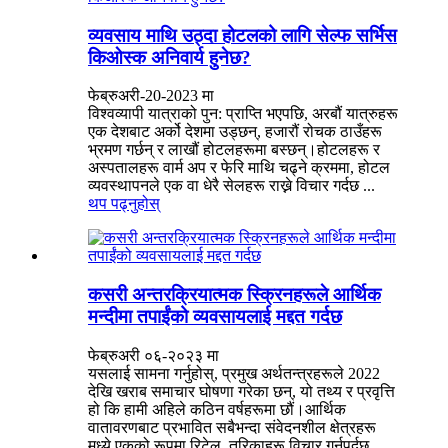
व्यवसाय माथि उठ्दा होटलको लागि सेल्फ सर्भिस
किओस्क अनिवार्य हुनेछ?
फेब्रुअरी-20-2023 मा
विश्वव्यापी यात्राको पुन: प्राप्ति भएपछि, अरबौं यात्रुहरू
एक देशबाट अर्को देशमा उड्छन्, हजारौं रोचक ठाउँहरू
भ्रमण गर्छन् र लाखौं होटलहरूमा बस्छन्।होटलहरू र
अस्पतालहरू वार्म अप र फेरि माथि चढ्ने क्रममा, होटल
व्यवस्थापनले एक वा धेरै सेलहरू राख्ने विचार गर्दछ ...
थप पढ्नुहोस्
कसरी अन्तरक्रियात्मक स्क्रिनहरूले आर्थिक
मन्दीमा तपाईंको व्यवसायलाई मद्दत गर्दछ
फेब्रुअरी ०६-२०२३ मा
यसलाई सामना गर्नुहोस्, प्रमुख अर्थतन्त्रहरूले 2022
देखि खराब समाचार घोषणा गरेका छन्, यो तथ्य र प्रवृत्ति
हो कि हामी अहिले कठिन वर्षहरूमा छौं।आर्थिक
वातावरणबाट प्रभावित सबैभन्दा संवेदनशील क्षेत्रहरू
मध्ये एकको रूपमा रिटेल, तरिकाहरू विचार गर्नुपर्दछ ...