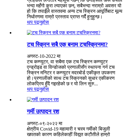
ग्राहकले लगातार महसुस गर्छन् कि उनीहरूले अरू कसैले
भन्दा महँगो कुरा ल्याएका छन्, सबैभन्दा नराम्रो अवसर यो
हो कि तपाईंले वास्तवमा अन्य टच स्क्रिन आपूर्तिबाट मूल्य
निर्धारणमा राम्रो प्रस्ताव प्राप्त गर्दै हुनुहुन्छ।
थप पढ्नुहोस्
टच स्क्रिन सबै एक बनाम टचस्क्रिनमा?
अगस्ट-10-2022 मा
टच कम्प्युटर, वा सबैमा एक टच स्क्रिन कम्प्युटर
एन्ड्रोइड वा विन्डोजको प्रणालीसँग स्थापना गर्न टच
स्क्रिन मनिटर र कम्प्युटर मदरबोर्ड एकीकृत उपकरण
हो।प्रणालीको साथ टच स्क्रिनको सुधार एकीकरण
लोकप्रिय हुँदै गइरहेको छ र यो लिन सुरु...
थप पढ्नुहोस्
गर्मी उत्पादन रश
अगस्ट-०९-२०२२ मा
क्षेत्रीय Covid-19 महामारी र चरम गर्मीको बिजुली
खपतको कारण कहिलेकाहीं विद्युत कटौतीले हाम्रो