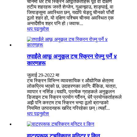
चीनमा धेरै टच स्क्रिन आपूर्तिकर्ताहरू पूर्व वा दक्षिण
तटीय शहरहरू जस्तै शेन्जेन, गुआन्झाउ, शाङ्घाई, वा
जियाङ्सुमा अवस्थित छन्, यद्यपि चेङ्दु चीनको पाँचौं
ठूलो शहर हो, यो दक्षिण पश्चिम चीनमा अवस्थित एक
अन्तर्देशीय शहर पनि हो।जवाफ...
थप पढ्नुहोस्
तपाईंले आफू अनुकूल टच स्क्रिन रोज्नु पर्ने ४
कारणहरू
जुलाई 29-2022 मा
टच स्क्रिन विभिन्न व्यावसायिक र औद्योगिक क्षेत्रमा
लोकप्रिय भएको छ, उदाहरणका लागि: बैंकिङ, यात्रा,
व्यापार र नर्सिङ।यद्यपि, प्रत्येक ग्राहकले अनुकूलन
डिजाइन टच स्क्रिन प्रयोग गर्दैनन्, धेरै प्रयोगकर्ताहरूले
अझै पनि कस्टम टच स्क्रिन भन्दा ठूलो ब्रान्डको
नियमित उत्पादनहरू खरिद गरिरहेका छन्।त्यहाँ...
थप पढ्नुहोस्
वाटरप्रूफ टचस्क्रिन मनिटर र किन