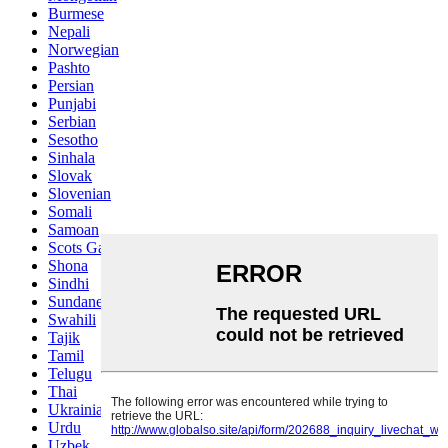
Burmese
Nepali
Norwegian
Pashto
Persian
Punjabi
Serbian
Sesotho
Sinhala
Slovak
Slovenian
Somali
Samoan
Scots Gaelic
Shona
Sindhi
Sundanese
Swahili
Tajik
Tamil
Telugu
Thai
Ukrainian
Urdu
Uzbek