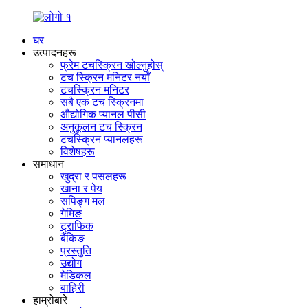
घर
उत्पादनहरू
फ्रेम टचस्क्रिन खोल्नुहोस्
टच स्क्रिन मनिटर नयाँ
टचस्क्रिन मनिटर
सबै एक टच स्क्रिनमा
औद्योगिक प्यानल पीसी
अनुकूलन टच स्क्रिन
टचस्क्रिन प्यानलहरू
विशेषहरू
समाधान
खुद्रा र पसलहरू
खाना र पेय
सपिङ्ग मल
गेमिङ
ट्राफिक
बैंकिङ
प्रस्तुति
उद्योग
मेडिकल
बाहिरी
हाम्रोबारे