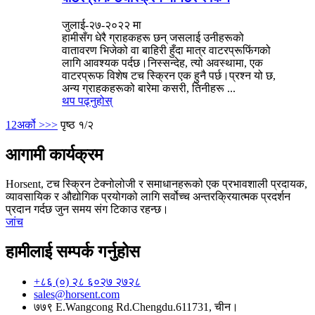
जुलाई-२७-२०२२ मा
हामीसँग धेरै ग्राहकहरू छन् जसलाई उनीहरूको
वातावरण भिजेको वा बाहिरी हुँदा मात्र वाटरप्रूफिंगको
लागि आवश्यक पर्दछ।निस्सन्देह, त्यो अवस्थामा, एक
वाटरप्रूफ विशेष टच स्क्रिन एक हुनै पर्छ।प्रश्न यो छ,
अन्य ग्राहकहरूको बारेमा कसरी, तिनीहरू ...
थप पढ्नुहोस्
1
2
अर्को >
>>
पृष्ठ १/२
आगामी कार्यक्रम
Horsent, टच स्क्रिन टेक्नोलोजी र समाधानहरूको एक प्रभावशाली प्रदायक,
व्यावसायिक र औद्योगिक प्रयोगको लागि सर्वोच्च अन्तरक्रियात्मक प्रदर्शन
प्रदान गर्दछ जुन समय संग टिकाउ रहन्छ।
जांच
हामीलाई सम्पर्क गर्नुहोस
+८६ (०) २८ ६०२७ २७२८
sales@horsent.com
७७९ E.Wangcong Rd.Chengdu.611731, चीन।