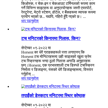
किओस्क, र चेक-इन र चेकआउट टर्मिनलको रूपमा काम
गर्ने विभिन्न साइटहरू वा अनुप्रयोगहरू जस्तै एयरपोर्ट,
रेस्टुरेन्ट, मेट्रो स्टेशन, होटेल, र बैंकहरूमा व्यापक रूपमा
प्रयोग भएको छ... यद्यपि, गहिरो हुँदै गएको छ। ...
थप पढ्नुहोस्
टच मनिटरको किनारमा गिलास, किन?
सेप्टेम्बर ०९-२०२२ मा
Horsent का धेरै ग्राहकहरूले पत्ता लगाएनन् कि
Horsent टच मोनिटरहरूमा उही साइजको खुला फ्रेम
टच स्क्रिनहरू भन्दा ठूलो गिलास अगाडि अनुहारहरू
छन्।Horsent, एक प्रभावशाली टच डिस्प्ले टचस्क्रिन
निर्माता र डिजाइनर, यसको धेरै डिजाइनहरूमा, विस्तार
गर्नुहोस् ...
थप पढ्नुहोस्
तपाईंको डेस्कटप मनिटरमा स्थिर कोष्ठक
सेप्टेम्बर ०१-२०२२ मा