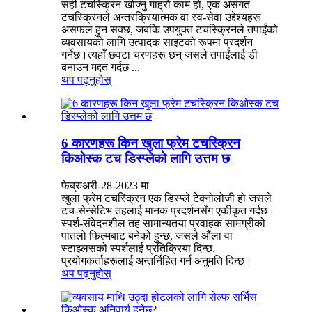
सही टचस्क्रिन खोज्नु गाह्रो काम हो, एक असंगत
टचस्क्रिनले अन्तरक्रियात्मक वा स्व-सेवा उद्देश्यहरू
असफल हुन सक्छ, जबकि उपयुक्त टचस्क्रिनले तपाईंको
व्यवसायको लागि उत्पादक साइटको रूपमा प्रदर्शन
गर्नेछ।त्यहाँ छवटा चरणहरू छन् जसले तपाईंलाई डी
बनाउन मद्दत गर्दछ ...
थप पढ्नुहोस्
6 कारणहरू किन खुला फ्रेम टचस्क्रिन
किओस्क टच डिस्प्लेको लागि उत्तम छ
फेब्रुअरी-28-2023 मा
खुला फ्रेम टचस्क्रिन एक डिस्प्ले टेक्नोलोजी हो जसले
टच-सेन्सेटिभ तहलाई मानक प्रदर्शनसँग एकीकृत गर्दछ।
स्पर्श-संवेदनशील तह सामान्यतया प्रवाहक सामग्रीको
पातलो फिल्मबाट बनेको हुन्छ, जसले औंला वा
स्टाइलसको स्पर्शलाई प्रतिक्रिया दिन्छ,
प्रयोगकर्ताहरूलाई अन्तर्निहित गर्न अनुमति दिन्छ।
थप पढ्नुहोस्