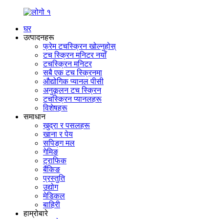
घर
उत्पादनहरू
फ्रेम टचस्क्रिन खोल्नुहोस्
टच स्क्रिन मनिटर नयाँ
टचस्क्रिन मनिटर
सबै एक टच स्क्रिनमा
औद्योगिक प्यानल पीसी
अनुकूलन टच स्क्रिन
टचस्क्रिन प्यानलहरू
विशेषहरू
समाधान
खुद्रा र पसलहरू
खाना र पेय
सपिङ्ग मल
गेमिङ
ट्राफिक
बैंकिङ
प्रस्तुति
उद्योग
मेडिकल
बाहिरी
हाम्रोबारे