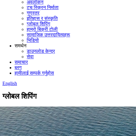
अवलोकन
टच स्क्रिन निर्माता
गुणस्तर
इतिहास र संस्कृति
ग्लोबल शिपिंग
हाम्रो बिक्री टोली
सामाजिक उत्तरदायित्वहरू
भिडियो
समर्थन
डाउनलोड केन्द्र
सेवा
समाचार
ब्लग
हामीलाई सम्पर्क गर्नुहोस
English
ग्लोबल शिपिंग