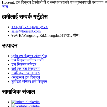
Horsent, टच स्क्रिन टेक्नोलोजी र समाधानहरूको एक प्रभावशाली प्रदायक, व्य
जांच
हामीलाई सम्पर्क गर्नुहोस
+८६ (०) २८ ६०२७ २७२८
sales@horsent.com
७७९ E.Wangcong Rd.Chengdu.611731, चीन।
उत्पादन
फ्रेम टचस्क्रिन खोल्नुहोस्
टच स्क्रिन मनिटर नयाँ!
टच स्क्रिन मनिटर
सबै एक टच स्क्रिनमा
टचस्क्रिन प्यानलहरू
अनुकूलन टच स्क्रिन
घुमाउरो मनिटर टच स्क्रिन
सामाजिक संजाल
linkedin
youtube