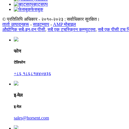
व्हाट्सएप
फेसबुक
© प्रतिलिपि अधिकार - २०१०-२०२३ : सर्वाधिकार सुरक्षित।
तातो उत्पादनहरू
-
साइटम्याप
-
AMP मोबाइल
औद्योगिक सबै-इन-वन पीसी
,
सबै एक टचस्क्रिन कम्प्युटरमा
,
सबै एक पीसी टच स्
फोन
टेलिफोन
+८६ १८६८१७४०७३६
इ-मेल
इ-मेल
sales@horsent.com