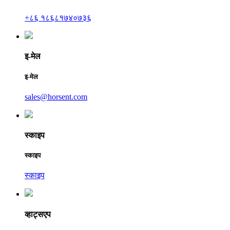
+८६ १८६८१७४०७३६
इ-मेल
इ-मेल
sales@horsent.com
स्काइप
स्काइप
स्काइप
व्हाट्सएप