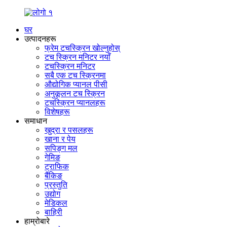
घर
उत्पादनहरू
फ्रेम टचस्क्रिन खोल्नुहोस्
टच स्क्रिन मनिटर नयाँ
टचस्क्रिन मनिटर
सबै एक टच स्क्रिनमा
औद्योगिक प्यानल पीसी
अनुकूलन टच स्क्रिन
टचस्क्रिन प्यानलहरू
विशेषहरू
समाधान
खुद्रा र पसलहरू
खाना र पेय
सपिङ्ग मल
गेमिङ
ट्राफिक
बैंकिङ
प्रस्तुति
उद्योग
मेडिकल
बाहिरी
हाम्रोबारे