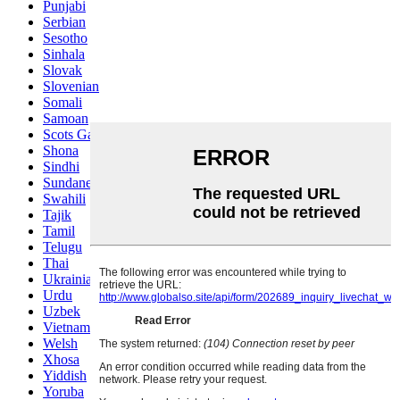
Punjabi
Serbian
Sesotho
Sinhala
Slovak
Slovenian
Somali
Samoan
Scots Gaelic
Shona
Sindhi
Sundanese
Swahili
Tajik
Tamil
Telugu
Thai
Ukrainian
Urdu
Uzbek
Vietnamese
Welsh
Xhosa
Yiddish
Yoruba