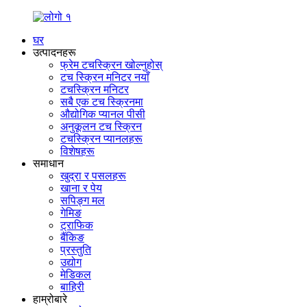
घर
उत्पादनहरू
फ्रेम टचस्क्रिन खोल्नुहोस्
टच स्क्रिन मनिटर नयाँ
टचस्क्रिन मनिटर
सबै एक टच स्क्रिनमा
औद्योगिक प्यानल पीसी
अनुकूलन टच स्क्रिन
टचस्क्रिन प्यानलहरू
विशेषहरू
समाधान
खुद्रा र पसलहरू
खाना र पेय
सपिङ्ग मल
गेमिङ
ट्राफिक
बैंकिङ
प्रस्तुति
उद्योग
मेडिकल
बाहिरी
हाम्रोबारे