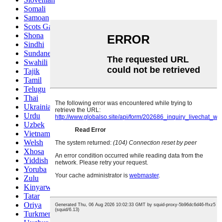
Somali
Samoan
Scots Gaelic
Shona
Sindhi
Sundanese
Swahili
Tajik
Tamil
Telugu
Thai
Ukrainian
Urdu
Uzbek
Vietnamese
Welsh
Xhosa
Yiddish
Yoruba
Zulu
Kinyarwanda
Tatar
Oriya
Turkmen